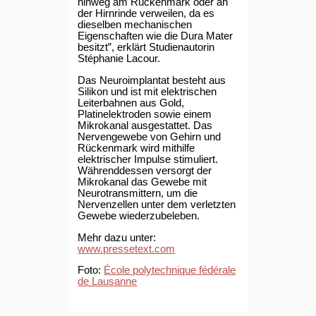
hinweg am Rückenmark oder an
der Hirnrinde verweilen, da es
dieselben mechanischen
Eigenschaften wie die Dura Mater
besitzt”, erklärt Studienautorin
Stéphanie Lacour.
Das Neuroimplantat besteht aus
Silikon und ist mit elektrischen
Leiterbahnen aus Gold,
Platinelektroden sowie einem
Mikrokanal ausgestattet. Das
Nervengewebe von Gehirn und
Rückenmark wird mithilfe
elektrischer Impulse stimuliert.
Währenddessen versorgt der
Mikrokanal das Gewebe mit
Neurotransmittern, um die
Nervenzellen unter dem verletzten
Gewebe wiederzubeleben.
Mehr dazu unter:
www.pressetext.com
Foto:
École polytechnique fédérale
de Lausanne