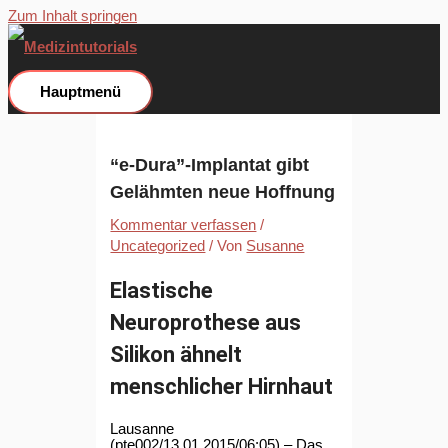
Zum Inhalt springen
Hauptmenü
“e-Dura”-Implantat gibt
Gelähmten neue Hoffnung
Kommentar verfassen
/
Uncategorized
/ Von
Susanne
Elastische
Neuroprothese aus
Silikon ähnelt
menschlicher Hirnhaut
Lausanne
(pte002/13.01.2015/06:05) – Das