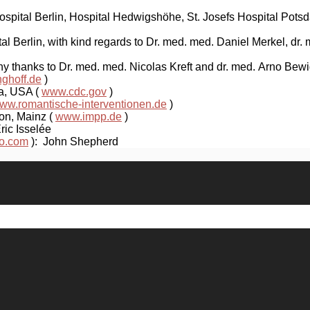
Hospital Berlin, Hospital Hedwigshöhe, St. Josefs Hospital Pots
al Berlin, with kind regards to Dr. med. med. Daniel Merkel, dr.
ny thanks to Dr. med. med. Nicolas Kreft and dr. med. Arno Bew
ghoff.de
)
ta, USA (
www.cdc.gov
)
ww.romantische-interventionen.de
)
ion, Mainz (
www.impp.de
)
ric Isselée
to.com
): John Shepherd