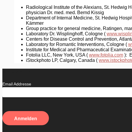
Radiological Institute of the Alexians, St. Hedwig 
physician Dr. med. med. Bernd Kissig
Department of Internal Medicine, St. Hedwig Hospit
Kämmer
Group practice for general medicine, Ratingen, ma
Laboratory Dr. Wisplinghoff, Cologne (
www.wisplin
Centers for Disease Control and Prevention, Atlan
Laboratory for Romantic Interventions, Cologne (
w
Institute for Medical and Pharmaceutical Examinat
Fotolia LLC, New York, USA (
www.fotolia.com
): E
iStockphoto LP, Calgary, Canada (
www.istockpho
Newsletter
Email Addresse