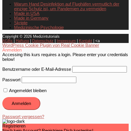
Warum Hand Desinfektion auf Flughäfen vermutlich der
einzige Schutz ist, um Pandemien zu vermeiden
Made in USA
Made in Germany
Skripte
Medizinische Psychologie
Copyright © 2026
Medizintutorials
AGBs
|
Haftung
|
Datenschutz
|
Impressum
|
Kontakt
| <a
WordPress Cookie Plugin von Real Cookie Banner
Anmelden
Accessing this kurs requires a login. Please enter your credentials
below!
Benutzername oder E-Mail-Adresse
Passwort
Angemeldet bleiben
Passwort vergessen?
Registrieren
Noch kein Account? Registriere Dich kostenlos!