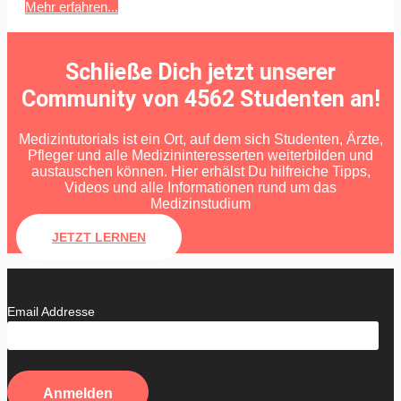
Mehr erfahren...
Schließe Dich jetzt unserer
Community von 4562 Studenten an!
Medizintutorials ist ein Ort, auf dem sich Studenten, Ärzte,
Pfleger und alle Medizininteresserten weiterbilden und
austauschen können. Hier erhälst Du hilfreiche Tipps,
Videos und alle Informationen rund um das
Medizinstudium
JETZT LERNEN
Newsletter
Email Addresse