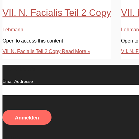
VII. N. Facialis Teil 2 Copy
VII. 
Lehmann
Lehman
Open to access this content
Open to 
VII. N. Facialis Teil 2 Copy
Read More »
VII. N. F
Newsletter
Email Addresse
Kurse