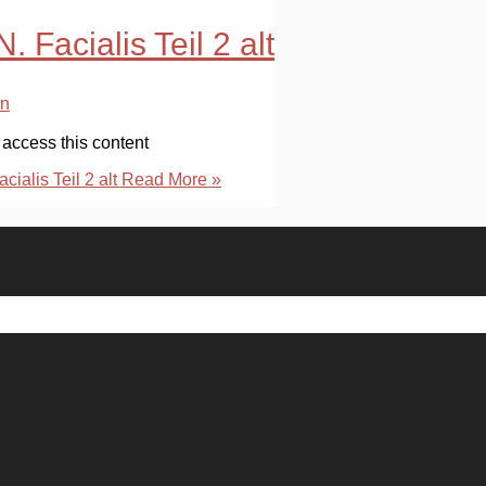
N. Facialis Teil 2 alt
n
access this content
acialis Teil 2 alt
Read More »