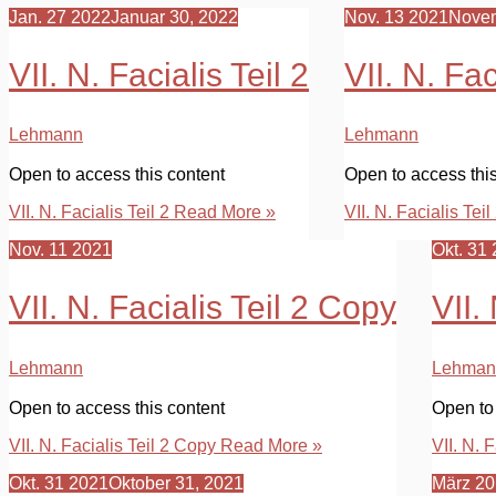
Jan.
27
2022
Januar 30, 2022
Nov.
13
2021
Novem
VII. N. Facialis Teil 2
VII. N. Fa
Lehmann
Lehmann
Open to access this content
Open to access thi
VII. N. Facialis Teil 2
Read More »
VII. N. Facialis Tei
Nov.
11
2021
Okt.
31
VII. N. Facialis Teil 2 Copy
VII.
Lehmann
Lehman
Open to access this content
Open to 
VII. N. Facialis Teil 2 Copy
Read More »
VII. N. 
Okt.
31
2021
Oktober 31, 2021
März
20