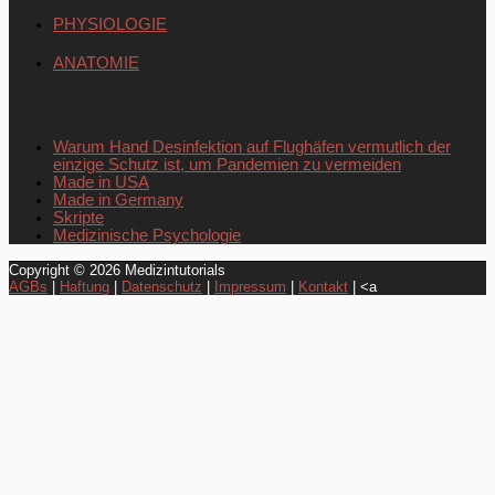
PHYSIOLOGIE
ANATOMIE
Neueste Beiträge
Warum Hand Desinfektion auf Flughäfen vermutlich der
einzige Schutz ist, um Pandemien zu vermeiden
Made in USA
Made in Germany
Skripte
Medizinische Psychologie
Copyright © 2026
Medizintutorials
AGBs
|
Haftung
|
Datenschutz
|
Impressum
|
Kontakt
| <a