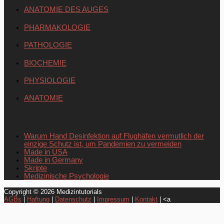
ANATOMIE DES AUGES
PHARMAKOLOGIE
PATHOLOGIE
BIOCHEMIE
PHYSIOLOGIE
ANATOMIE
Neueste Beiträge
Warum Hand Desinfektion auf Flughäfen vermutlich der
einzige Schutz ist, um Pandemien zu vermeiden
Made in USA
Made in Germany
Skripte
Medizinische Psychologie
Copyright © 2026
Medizintutorials
AGBs
|
Haftung
|
Datenschutz
|
Impressum
|
Kontakt
| <a