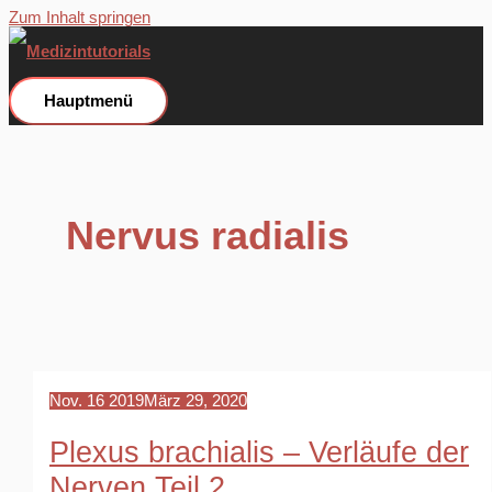
Zum Inhalt springen
Hauptmenü
Nervus radialis
Nov.
16
2019
März 29, 2020
Plexus brachialis – Verläufe der
Nerven Teil 2