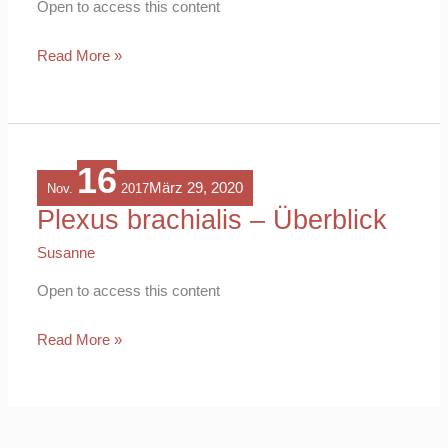
Open to access this content
Teil
1
Read More »
16
Plexus
März 29, 2020
Nov.
2017
brachialis
Plexus brachialis – Überblick
–
Susanne
Überblick
Open to access this content
Read More »