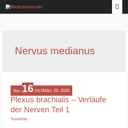
Zum
Hau
Inhalt
springen
Nervus medianus
16
Plexus
März 29, 2020
Nov.
2017
brachialis
Plexus brachialis – Verläufe
–
der Nerven Teil 1
Verläufe
der
Susanne
Nerven