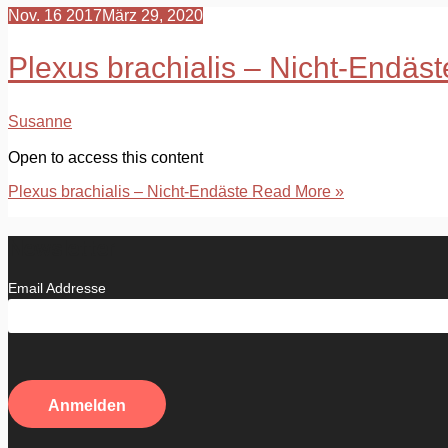
Nov.
16
2017
März 29, 2020
Plexus brachialis – Nicht-Endäst
Susanne
Open to access this content
Plexus brachialis – Nicht-Endäste
Read More »
Newsletter
Email Addresse