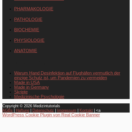
PHARMAKOLOGIE
PATHOLOGIE
BIOCHEMIE
PHYSIOLOGIE
ANATOMIE
Neueste Beiträge
Warum Hand Desinfektion auf Flughäfen vermutlich der
einzige Schutz ist, um Pandemien zu vermeiden
Made in USA
Made in Germany
Skripte
Medizinische Psychologie
Copyright © 2026
Medizintutorials
AGBs
|
Haftung
|
Datenschutz
|
Impressum
|
Kontakt
| <a
WordPress Cookie Plugin von Real Cookie Banner