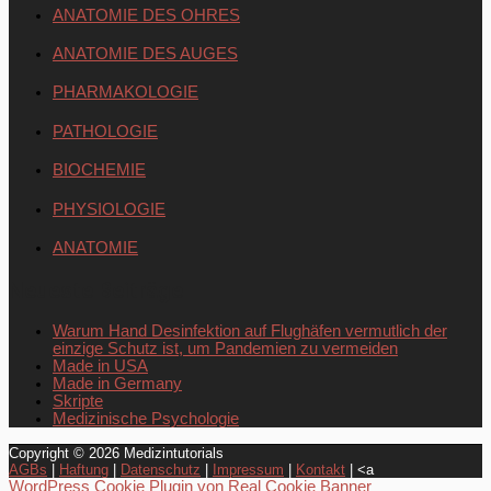
ANATOMIE DES OHRES
ANATOMIE DES AUGES
PHARMAKOLOGIE
PATHOLOGIE
BIOCHEMIE
PHYSIOLOGIE
ANATOMIE
Neueste Beiträge
Warum Hand Desinfektion auf Flughäfen vermutlich der
einzige Schutz ist, um Pandemien zu vermeiden
Made in USA
Made in Germany
Skripte
Medizinische Psychologie
Copyright © 2026
Medizintutorials
AGBs
|
Haftung
|
Datenschutz
|
Impressum
|
Kontakt
| <a
WordPress Cookie Plugin von Real Cookie Banner