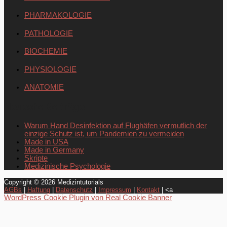
PHARMAKOLOGIE
PATHOLOGIE
BIOCHEMIE
PHYSIOLOGIE
ANATOMIE
Neueste Beiträge
Warum Hand Desinfektion auf Flughäfen vermutlich der
einzige Schutz ist, um Pandemien zu vermeiden
Made in USA
Made in Germany
Skripte
Medizinische Psychologie
Copyright © 2026
Medizintutorials
AGBs
|
Haftung
|
Datenschutz
|
Impressum
|
Kontakt
| <a
WordPress Cookie Plugin von Real Cookie Banner