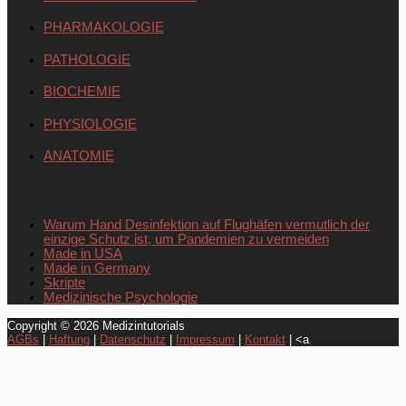
PHARMAKOLOGIE
PATHOLOGIE
BIOCHEMIE
PHYSIOLOGIE
ANATOMIE
Neueste Beiträge
Warum Hand Desinfektion auf Flughäfen vermutlich der
einzige Schutz ist, um Pandemien zu vermeiden
Made in USA
Made in Germany
Skripte
Medizinische Psychologie
Copyright © 2026
Medizintutorials
AGBs
|
Haftung
|
Datenschutz
|
Impressum
|
Kontakt
| <a