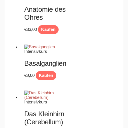
Anatomie des
Ohres
€
33,00
Kaufen
Intensivkurs
Basalganglien
€
9,00
Kaufen
Intensivkurs
Das Kleinhirn
(Cerebellum)