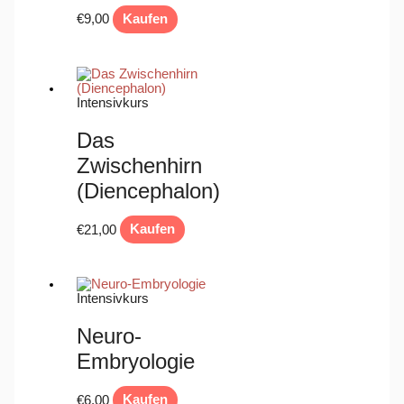
€
9,00
Kaufen
Intensivkurs
Das
Zwischenhirn
(Diencephalon)
€
21,00
Kaufen
Intensivkurs
Neuro-
Embryologie
€
6,00
Kaufen