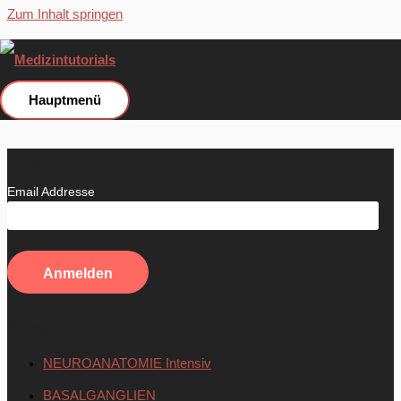
Zum Inhalt springen
Entschuldigung
Die Bezahlung ist leider fehlgeschlagen.
Bitte starte einen neuen Versuch.
Hauptmenü
Newsletter
Email Addresse
Kurse
NEUROANATOMIE Intensiv
BASALGANGLIEN