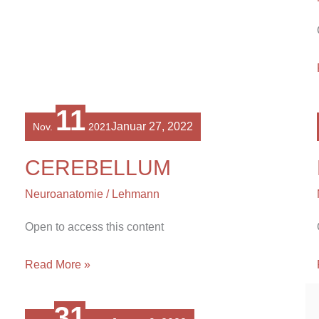
CEREBELLUM
11
Januar 27, 2022
Nov.
2021
CEREBELLUM
Neuroanatomie
/
Lehmann
Open to access this content
Read More »
ANATOMIE
31
DES