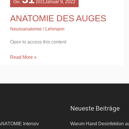
Januar 9, 2022
Okt.
2021
AUGES
ANATOMIE DES AUGES
Neuroanatomie
/
Lehmann
Open to access this content
Read More »
Neueste Beiträge
ATOMIE Intensiv
Warum Hand Desinfektion a