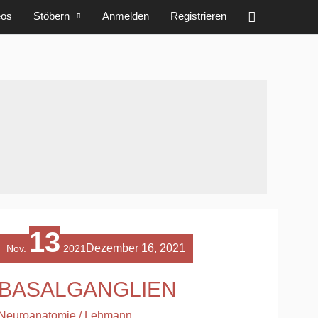
Suchen
eos
Stöbern
Anmelden
Registrieren
BASALGANGLIEN
13
Dezember 16, 2021
Nov.
2021
BASALGANGLIEN
Neuroanatomie
/
Lehmann