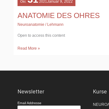
Januar 9, 2022
Okt.
2021
OHRES
ANATOMIE DES OHRES
Neuroanatomie
/
Lehmann
Open to access this content
Read More »
Newsletter
Kurse
Email Addresse
NEUROAN