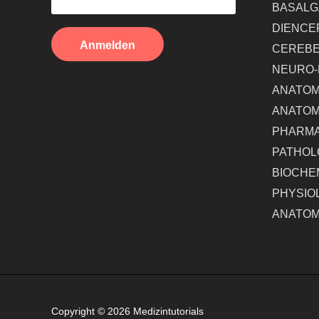
BASALG
DIENCE
CEREB
NEURO-
ANATOM
ANATOM
PHARMA
PATHOL
BIOCHE
PHYSIO
ANATOM
Copyright © 2026
Medizintutorials