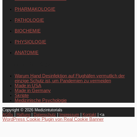
PHARMAKOLOGIE
PATHOLOGIE
BIOCHEMIE
PHYSIOLOGIE
ANATOMIE
Neueste Beiträge
Warum Hand Desinfektion auf Flughäfen vermutlich der
einzige Schutz ist, um Pandemien zu vermeiden
Made in USA
Made in Germany
Skripte
Medizinische Psychologie
Copyright © 2026
Medizintutorials
AGBs
|
Haftung
|
Datenschutz
|
Impressum
|
Kontakt
| <a
WordPress Cookie Plugin von Real Cookie Banner