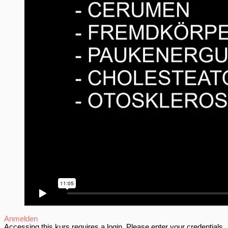
Anmelden
Accessing this kurs requires a login. Please enter your credentials